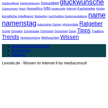
glückwünsche
Gesundheit
Gartenpflege
Gartenplanung
Info
Homeoffice
Kaufratgeber
Haus
Internet
Kinder
Gästezimmer
Inhaltsstoffe
name
künstliche Intelligenz
Marketing
nachhaltige Gartengestaltung
namenstag
Ratgeber
naturnaher Garten
photovoltaik
Tipps
Sport
Tradition
Schlaf
Schlafen
Schokolade
Schönheit
Sicherheit
Trends
Wissen
Weihnachten
Verlobungsring
Datenschutzerklärung
Impressum
Sitemap
Lexodo.de - Wissen im Internet II bo mediaconsult