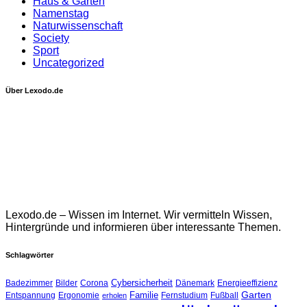
Haus & Garten
Namenstag
Naturwissenschaft
Society
Sport
Uncategorized
Über Lexodo.de
Lexodo.de – Wissen im Internet. Wir vermitteln Wissen,
Hintergründe und informieren über interessante Themen.
Schlagwörter
Cybersicherheit
Badezimmer
Bilder
Corona
Dänemark
Energieeffizienz
Garten
Familie
Entspannung
Ergonomie
Fernstudium
Fußball
erholen