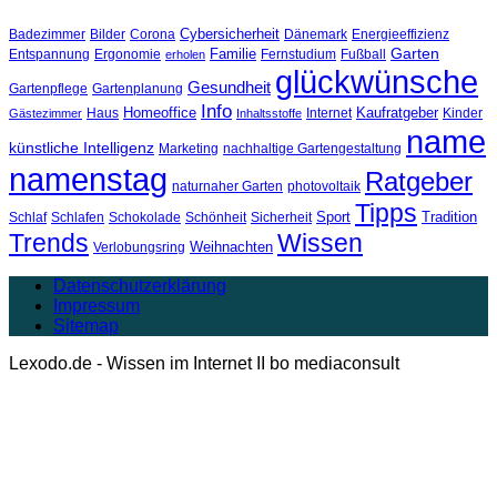
Cybersicherheit
Badezimmer
Bilder
Corona
Dänemark
Energieeffizienz
Garten
Familie
Entspannung
Ergonomie
Fernstudium
Fußball
erholen
glückwünsche
Gesundheit
Gartenpflege
Gartenplanung
Info
Homeoffice
Kaufratgeber
Haus
Internet
Kinder
Gästezimmer
Inhaltsstoffe
name
künstliche Intelligenz
Marketing
nachhaltige Gartengestaltung
namenstag
Ratgeber
naturnaher Garten
photovoltaik
Tipps
Sport
Tradition
Schlaf
Schlafen
Schokolade
Schönheit
Sicherheit
Trends
Wissen
Weihnachten
Verlobungsring
Datenschutzerklärung
Impressum
Sitemap
Lexodo.de - Wissen im Internet II bo mediaconsult