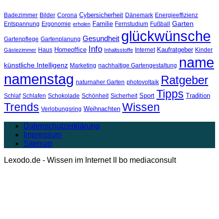
Cybersicherheit
Badezimmer
Bilder
Corona
Dänemark
Energieeffizienz
Garten
Familie
Entspannung
Ergonomie
Fernstudium
Fußball
erholen
glückwünsche
Gesundheit
Gartenpflege
Gartenplanung
Info
Homeoffice
Kaufratgeber
Haus
Internet
Kinder
Gästezimmer
Inhaltsstoffe
name
künstliche Intelligenz
Marketing
nachhaltige Gartengestaltung
namenstag
Ratgeber
naturnaher Garten
photovoltaik
Tipps
Sport
Tradition
Schlaf
Schlafen
Schokolade
Schönheit
Sicherheit
Trends
Wissen
Weihnachten
Verlobungsring
Datenschutzerklärung
Impressum
Sitemap
Lexodo.de - Wissen im Internet II bo mediaconsult