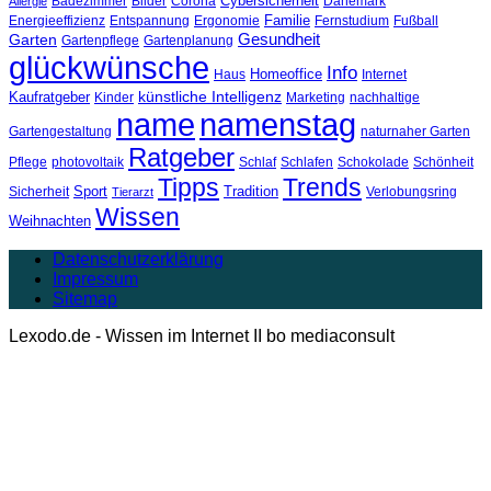
Cybersicherheit
Badezimmer
Bilder
Corona
Dänemark
Allergie
Familie
Energieeffizienz
Entspannung
Ergonomie
Fernstudium
Fußball
Gesundheit
Garten
Gartenpflege
Gartenplanung
glückwünsche
Info
Homeoffice
Haus
Internet
künstliche Intelligenz
Kaufratgeber
Kinder
Marketing
nachhaltige
name
namenstag
Gartengestaltung
naturnaher Garten
Ratgeber
Pflege
photovoltaik
Schlaf
Schlafen
Schokolade
Schönheit
Tipps
Trends
Sport
Tradition
Sicherheit
Verlobungsring
Tierarzt
Wissen
Weihnachten
Datenschutzerklärung
Impressum
Sitemap
Lexodo.de - Wissen im Internet II bo mediaconsult