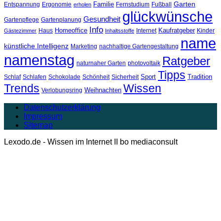
Garten
Familie
Entspannung
Ergonomie
Fernstudium
Fußball
erholen
glückwünsche
Gesundheit
Gartenpflege
Gartenplanung
Info
Homeoffice
Kaufratgeber
Haus
Internet
Kinder
Gästezimmer
Inhaltsstoffe
name
künstliche Intelligenz
Marketing
nachhaltige Gartengestaltung
namenstag
Ratgeber
naturnaher Garten
photovoltaik
Tipps
Sport
Tradition
Schlaf
Schlafen
Schokolade
Schönheit
Sicherheit
Trends
Wissen
Weihnachten
Verlobungsring
Datenschutzerklärung
Impressum
Sitemap
Lexodo.de - Wissen im Internet II bo mediaconsult