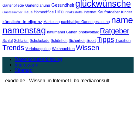
glückwünsche
Gesundheit
Gartenpflege
Gartenplanung
Info
Homeoffice
Kaufratgeber
Haus
Internet
Kinder
Gästezimmer
Inhaltsstoffe
name
künstliche Intelligenz
Marketing
nachhaltige Gartengestaltung
namenstag
Ratgeber
naturnaher Garten
photovoltaik
Tipps
Sport
Tradition
Schlaf
Schlafen
Schokolade
Schönheit
Sicherheit
Trends
Wissen
Weihnachten
Verlobungsring
Datenschutzerklärung
Impressum
Sitemap
Lexodo.de - Wissen im Internet II bo mediaconsult