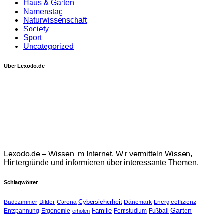
Haus & Garten
Namenstag
Naturwissenschaft
Society
Sport
Uncategorized
Über Lexodo.de
Lexodo.de – Wissen im Internet. Wir vermitteln Wissen,
Hintergründe und informieren über interessante Themen.
Schlagwörter
Cybersicherheit
Badezimmer
Bilder
Corona
Dänemark
Energieeffizienz
Garten
Familie
Entspannung
Ergonomie
Fernstudium
Fußball
erholen