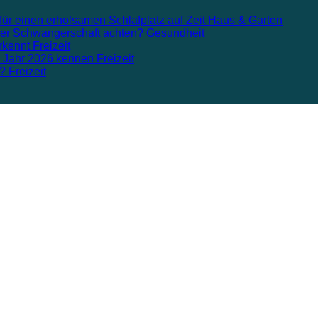
für einen erholsamen Schlafplatz auf Zeit
Haus & Garten
n der Schwangerschaft achten?
Gesundheit
rkennt
Freizeit
m Jahr 2026 kennen
Freizeit
n?
Freizeit