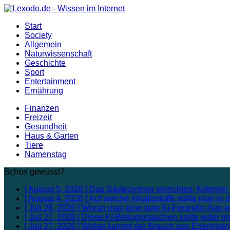
Start
Society
Allgemein
Naturwissenschaft
Geschichte
Sport
Entertainment
Ernährung
Finanzen
Freizeit
Gesundheit
Haus & Garten
Tiere
Namenstag
Schon gewusst?
[ August 5, 2026 ]
Das Gästezimmer einrichten: Kriterien 
[ August 4, 2026 ]
Auf welche Inhaltsstoffe sollte man i
[ Juli 28, 2026 ]
Woran man eine gute KI-Freundin-App e
[ Juli 27, 2026 ]
Diese KI-Betrugsmaschen sollte jeder i
[ Juli 27, 2026 ]
Woher kommt der Brauch von Eheringe