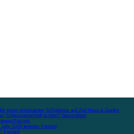
für einen erholsamen Schlafplatz auf Zeit
Haus & Garten
n der Schwangerschaft achten?
Gesundheit
rkennt
Freizeit
m Jahr 2026 kennen
Freizeit
n?
Freizeit