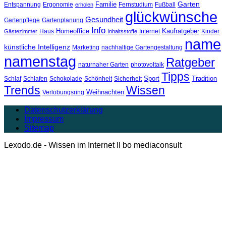
Garten
Familie
Entspannung
Ergonomie
Fernstudium
Fußball
erholen
glückwünsche
Gesundheit
Gartenpflege
Gartenplanung
Info
Homeoffice
Kaufratgeber
Haus
Internet
Kinder
Gästezimmer
Inhaltsstoffe
name
künstliche Intelligenz
Marketing
nachhaltige Gartengestaltung
namenstag
Ratgeber
naturnaher Garten
photovoltaik
Tipps
Sport
Tradition
Schlaf
Schlafen
Schokolade
Schönheit
Sicherheit
Trends
Wissen
Weihnachten
Verlobungsring
Datenschutzerklärung
Impressum
Sitemap
Lexodo.de - Wissen im Internet II bo mediaconsult