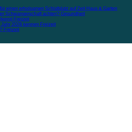
für einen erholsamen Schlafplatz auf Zeit
Haus & Garten
n der Schwangerschaft achten?
Gesundheit
rkennt
Freizeit
m Jahr 2026 kennen
Freizeit
n?
Freizeit