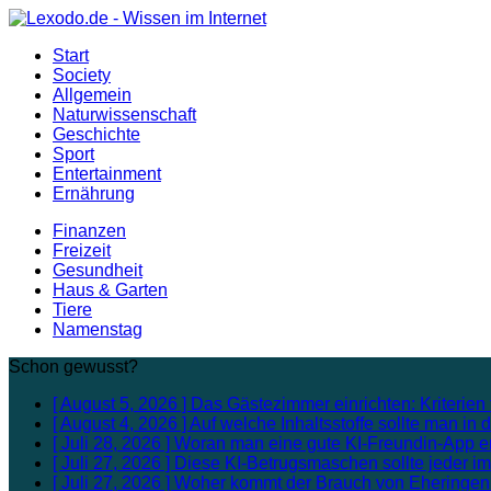
Start
Society
Allgemein
Naturwissenschaft
Geschichte
Sport
Entertainment
Ernährung
Finanzen
Freizeit
Gesundheit
Haus & Garten
Tiere
Namenstag
Schon gewusst?
[ August 5, 2026 ]
Das Gästezimmer einrichten: Kriterien 
[ August 4, 2026 ]
Auf welche Inhaltsstoffe sollte man i
[ Juli 28, 2026 ]
Woran man eine gute KI-Freundin-App e
[ Juli 27, 2026 ]
Diese KI-Betrugsmaschen sollte jeder i
[ Juli 27, 2026 ]
Woher kommt der Brauch von Eheringe