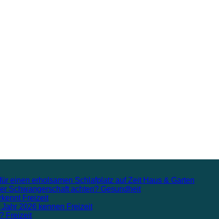
für einen erholsamen Schlafplatz auf Zeit
Haus & Garten
n der Schwangerschaft achten?
Gesundheit
rkennt
Freizeit
m Jahr 2026 kennen
Freizeit
n?
Freizeit