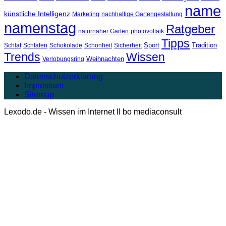
name
künstliche Intelligenz
Marketing
nachhaltige Gartengestaltung
namenstag
Ratgeber
naturnaher Garten
photovoltaik
Tipps
Sport
Tradition
Schlaf
Schlafen
Schokolade
Schönheit
Sicherheit
Trends
Wissen
Weihnachten
Verlobungsring
Datenschutzerklärung
Impressum
Sitemap
Lexodo.de - Wissen im Internet II bo mediaconsult