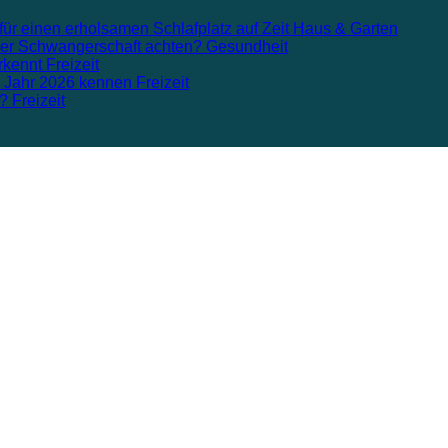
für einen erholsamen Schlafplatz auf Zeit
Haus & Garten
n der Schwangerschaft achten?
Gesundheit
rkennt
Freizeit
m Jahr 2026 kennen
Freizeit
n?
Freizeit