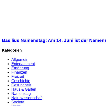
Basilius Namenstag: Am 14. Juni ist der Namen
Kategorien
Allgemein
Entertainment
Ernährung
Finanzen
Freizeit
Geschichte
Gesundheit
Haus & Garten
Namenstag
Naturwissenschaft
Society