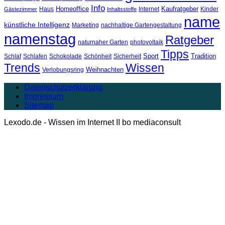
Info
Homeoffice
Kaufratgeber
Haus
Internet
Kinder
Gästezimmer
Inhaltsstoffe
name
künstliche Intelligenz
Marketing
nachhaltige Gartengestaltung
namenstag
Ratgeber
naturnaher Garten
photovoltaik
Tipps
Sport
Tradition
Schlaf
Schlafen
Schokolade
Schönheit
Sicherheit
Trends
Wissen
Weihnachten
Verlobungsring
Datenschutzerklärung
Impressum
Sitemap
Lexodo.de - Wissen im Internet II bo mediaconsult