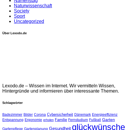
Namenstag
Naturwissenschaft
Society
Sport
Uncategorized
Über Lexodo.de
Lexodo.de – Wissen im Internet. Wir vermitteln Wissen,
Hintergründe und informieren über interessante Themen.
Schlagwörter
Cybersicherheit
Badezimmer
Bilder
Corona
Dänemark
Energieeffizienz
Garten
Familie
Entspannung
Ergonomie
Fernstudium
Fußball
erholen
glückwünsche
Gesundheit
Gartenpflege
Gartenplanung