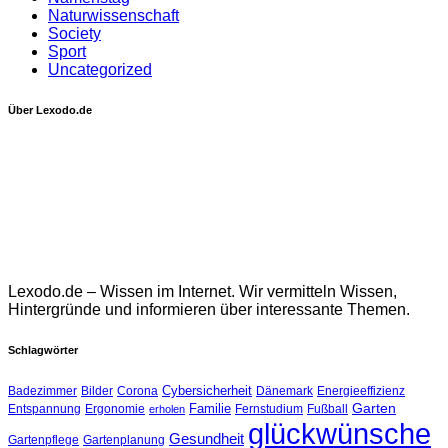
Naturwissenschaft
Society
Sport
Uncategorized
Über Lexodo.de
Lexodo.de – Wissen im Internet. Wir vermitteln Wissen,
Hintergründe und informieren über interessante Themen.
Schlagwörter
Cybersicherheit
Badezimmer
Bilder
Corona
Dänemark
Energieeffizienz
Garten
Familie
Entspannung
Ergonomie
Fernstudium
Fußball
erholen
glückwünsche
Gesundheit
Gartenpflege
Gartenplanung