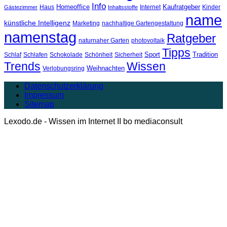
Info
Homeoffice
Kaufratgeber
Haus
Internet
Kinder
Gästezimmer
Inhaltsstoffe
name
künstliche Intelligenz
Marketing
nachhaltige Gartengestaltung
namenstag
Ratgeber
naturnaher Garten
photovoltaik
Tipps
Sport
Tradition
Schlaf
Schlafen
Schokolade
Schönheit
Sicherheit
Trends
Wissen
Weihnachten
Verlobungsring
Datenschutzerklärung
Impressum
Sitemap
Lexodo.de - Wissen im Internet II bo mediaconsult