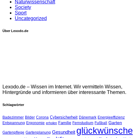
Naturwissenschaft
Society
Sport
Uncategorized
Über Lexodo.de
Lexodo.de – Wissen im Internet. Wir vermitteln Wissen,
Hintergründe und informieren über interessante Themen.
Schlagwörter
Cybersicherheit
Badezimmer
Bilder
Corona
Dänemark
Energieeffizienz
Garten
Familie
Entspannung
Ergonomie
Fernstudium
Fußball
erholen
glückwünsche
Gesundheit
Gartenpflege
Gartenplanung