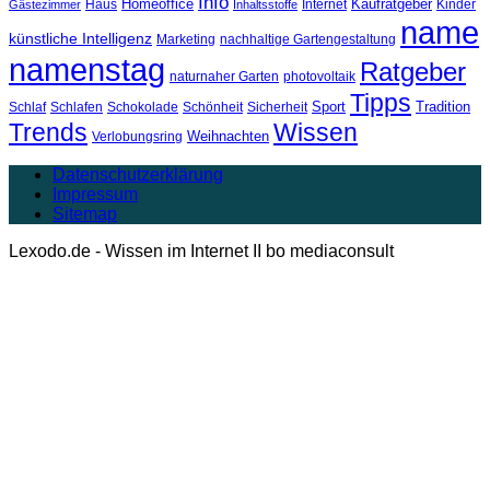
Info
Homeoffice
Kaufratgeber
Haus
Internet
Kinder
Gästezimmer
Inhaltsstoffe
name
künstliche Intelligenz
Marketing
nachhaltige Gartengestaltung
namenstag
Ratgeber
naturnaher Garten
photovoltaik
Tipps
Sport
Tradition
Schlaf
Schlafen
Schokolade
Schönheit
Sicherheit
Trends
Wissen
Weihnachten
Verlobungsring
Datenschutzerklärung
Impressum
Sitemap
Lexodo.de - Wissen im Internet II bo mediaconsult