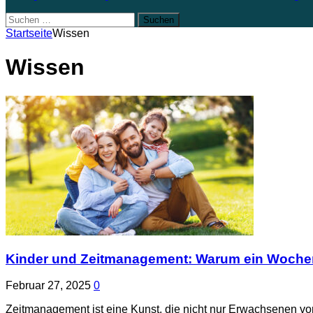
Suchen
nach:
Startseite
Wissen
Wissen
Kinder und Zeitmanagement: Warum ein Wochenp
Februar 27, 2025
0
Zeitmanagement ist eine Kunst, die nicht nur Erwachsenen vorb