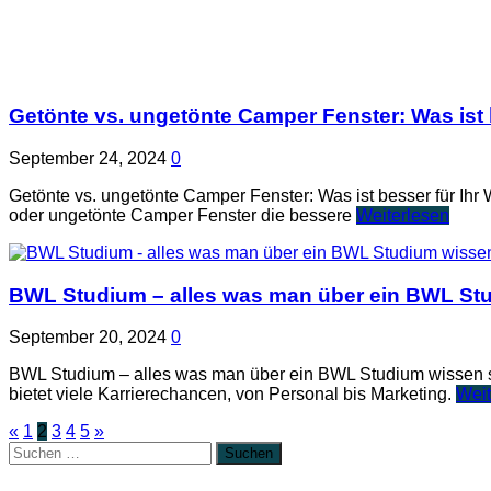
Getönte vs. ungetönte Camper Fenster: Was ist
September 24, 2024
0
Getönte vs. ungetönte Camper Fenster: Was ist besser für Ihr 
oder ungetönte Camper Fenster die bessere
Weiterlesen
BWL Studium – alles was man über ein BWL Stu
September 20, 2024
0
BWL Studium – alles was man über ein BWL Studium wissen sol
bietet viele Karrierechancen, von Personal bis Marketing.
Weit
«
1
2
3
4
5
»
Suchen
nach: