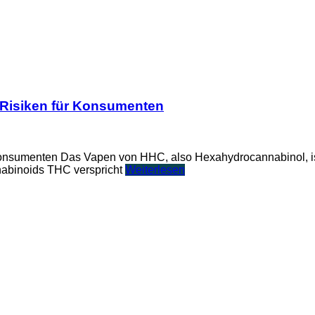
 Risiken für Konsumenten
Konsumenten Das Vapen von HHC, also Hexahydrocannabinol, is
nabinoids THC verspricht
Weiterlesen