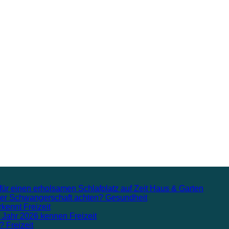
für einen erholsamen Schlafplatz auf Zeit
Haus & Garten
n der Schwangerschaft achten?
Gesundheit
rkennt
Freizeit
m Jahr 2026 kennen
Freizeit
n?
Freizeit