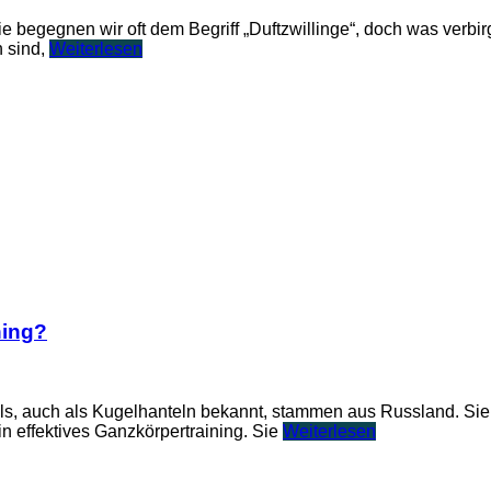
e begegnen wir oft dem Begriff „Duftzwillinge“, doch was verbirg
h sind,
Weiterlesen
ning?
ebells, auch als Kugelhanteln bekannt, stammen aus Russland. S
in effektives Ganzkörpertraining. Sie
Weiterlesen