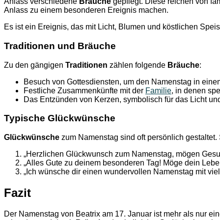
Anlass verschiedene
Bräuche
gepflegt. Diese reichen von fa
Anlass zu einem besonderen Ereignis machen.
Es ist ein Ereignis, das mit Licht, Blumen und köstlichen Spei
Traditionen und Bräuche
Zu den gängigen
Traditionen
zählen folgende
Bräuche
:
Besuch von Gottesdiensten, um den Namenstag in einem
Festliche Zusammenkünfte mit der
Familie
, in denen spe
Das Entzünden von Kerzen, symbolisch für das Licht und d
Typische Glückwünsche
Glückwünsche
zum Namenstag sind oft persönlich gestaltet.
„Herzlichen Glückwunsch zum Namenstag, mögen Gesundh
„Alles Gute zu deinem besonderen Tag! Möge dein Leben 
„Ich wünsche dir einen wundervollen Namenstag mit vie
Fazit
Der Namenstag von Beatrix am 17. Januar ist mehr als nur eine