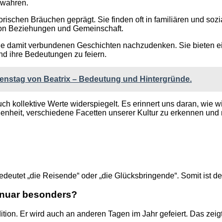
ewahren.
rischen Bräuchen geprägt. Sie finden oft in familiären und soz
von Beziehungen und Gemeinschaft.
ie damit verbundenen Geschichten nachzudenken. Sie bieten e
und ihre Bedeutungen zu feiern.
menstag von Beatrix – Bedeutung und Hintergründe.
uch kollektive Werte widerspiegelt. Es erinnert uns daran, wie w
nheit, verschiedene Facetten unserer Kultur zu erkennen und m
edeutet „die Reisende“ oder „die Glücksbringende“. Somit ist de
anuar besonders?
tion. Er wird auch an anderen Tagen im Jahr gefeiert. Das zeig