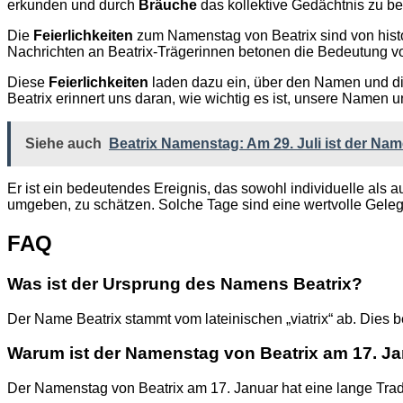
erkunden und durch
Bräuche
das kollektive Gedächtnis zu b
Die
Feierlichkeiten
zum Namenstag von Beatrix sind von histo
Nachrichten an Beatrix-Trägerinnen betonen die Bedeutung 
Diese
Feierlichkeiten
laden dazu ein, über den Namen und d
Beatrix erinnert uns daran, wie wichtig es ist, unsere Namen 
Siehe auch
Beatrix Namenstag: Am 29. Juli ist der Na
Er ist ein bedeutendes Ereignis, das sowohl individuelle als a
umgeben, zu schätzen. Solche Tage sind eine wertvolle Gelege
FAQ
Was ist der Ursprung des Namens Beatrix?
Der Name Beatrix stammt vom lateinischen „viatrix“ ab. Dies b
Warum ist der Namenstag von Beatrix am 17. J
Der Namenstag von Beatrix am 17. Januar hat eine lange Tradi