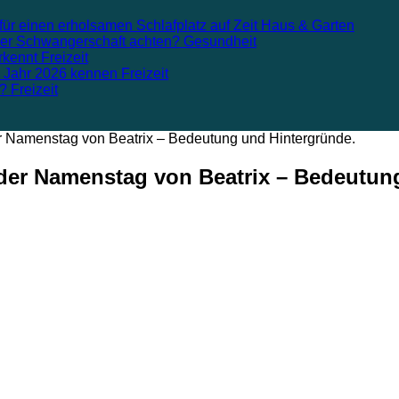
für einen erholsamen Schlafplatz auf Zeit
Haus & Garten
n der Schwangerschaft achten?
Gesundheit
rkennt
Freizeit
m Jahr 2026 kennen
Freizeit
n?
Freizeit
er Namenstag von Beatrix – Bedeutung und Hintergründe.
 der Namenstag von Beatrix – Bedeutun