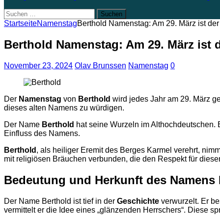
Suchen
nach:
Startseite
Namenstag
Berthold Namenstag: Am 29. März ist de
Berthold Namenstag: Am 29. März ist
November 23, 2024
Olav Brunssen
Namenstag
0
Der
Namenstag
von
Berthold
wird jedes Jahr am 29. März gef
dieses alten Namens zu würdigen.
Der Name
Berthold
hat seine Wurzeln im Althochdeutschen. Er
Einfluss des Namens.
Berthold
, als heiliger Eremit des Berges Karmel verehrt, nim
mit religiösen Bräuchen verbunden, die den Respekt für dies
Bedeutung und Herkunft des Namens 
Der Name Berthold ist tief in der
Geschichte
verwurzelt. Er be
vermittelt er die Idee eines „glänzenden Herrschers“. Diese s