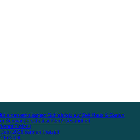
für einen erholsamen Schlafplatz auf Zeit
Haus & Garten
n der Schwangerschaft achten?
Gesundheit
rkennt
Freizeit
m Jahr 2026 kennen
Freizeit
n?
Freizeit