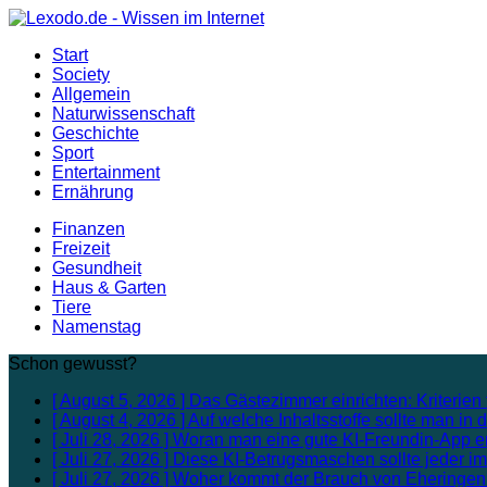
Start
Society
Allgemein
Naturwissenschaft
Geschichte
Sport
Entertainment
Ernährung
Finanzen
Freizeit
Gesundheit
Haus & Garten
Tiere
Namenstag
Schon gewusst?
[ August 5, 2026 ]
Das Gästezimmer einrichten: Kriterien 
[ August 4, 2026 ]
Auf welche Inhaltsstoffe sollte man i
[ Juli 28, 2026 ]
Woran man eine gute KI-Freundin-App e
[ Juli 27, 2026 ]
Diese KI-Betrugsmaschen sollte jeder i
[ Juli 27, 2026 ]
Woher kommt der Brauch von Eheringe