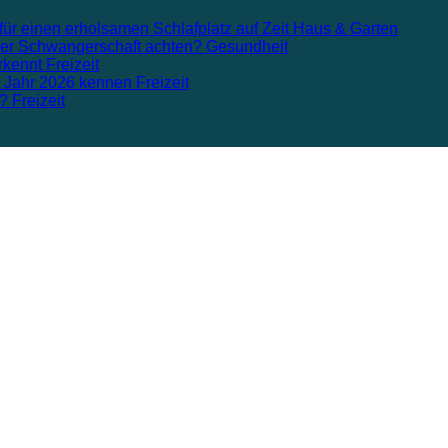
für einen erholsamen Schlafplatz auf Zeit
Haus & Garten
n der Schwangerschaft achten?
Gesundheit
rkennt
Freizeit
m Jahr 2026 kennen
Freizeit
n?
Freizeit