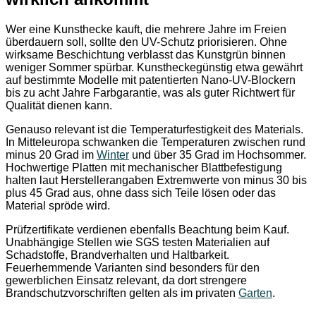
Wer eine Kunsthecke kauft, die mehrere Jahre im Freien
überdauern soll, sollte den UV-Schutz priorisieren. Ohne
wirksame Beschichtung verblasst das Kunstgrün binnen
weniger Sommer spürbar. Kunstheckegünstig etwa gewährt
auf bestimmte Modelle mit patentierten Nano-UV-Blockern
bis zu acht Jahre Farbgarantie, was als guter Richtwert für
Qualität dienen kann.
Genauso relevant ist die Temperaturfestigkeit des Materials.
In Mitteleuropa schwanken die Temperaturen zwischen rund
minus 20 Grad im
Winter
und über 35 Grad im Hochsommer.
Hochwertige Platten mit mechanischer Blattbefestigung
halten laut Herstellerangaben Extremwerte von minus 30 bis
plus 45 Grad aus, ohne dass sich Teile lösen oder das
Material spröde wird.
Prüfzertifikate verdienen ebenfalls Beachtung beim Kauf.
Unabhängige Stellen wie SGS testen Materialien auf
Schadstoffe, Brandverhalten und Haltbarkeit.
Feuerhemmende Varianten sind besonders für den
gewerblichen Einsatz relevant, da dort strengere
Brandschutzvorschriften gelten als im privaten
Garten
.