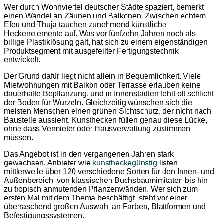
Wer durch Wohnviertel deutscher Städte spaziert, bemerkt
einen Wandel an Zäunen und Balkonen. Zwischen echtem
Efeu und Thuja tauchen zunehmend künstliche
Heckenelemente auf. Was vor fünfzehn Jahren noch als
billige Plastiklösung galt, hat sich zu einem eigenständigen
Produktsegment mit ausgefeilter Fertigungstechnik
entwickelt.
Der Grund dafür liegt nicht allein in Bequemlichkeit. Viele
Mietwohnungen mit Balkon oder Terrasse erlauben keine
dauerhafte Bepflanzung, und in Innenstädten fehlt oft schlicht
der Boden für Wurzeln. Gleichzeitig wünschen sich die
meisten Menschen einen grünen Sichtschutz, der nicht nach
Baustelle aussieht. Kunsthecken füllen genau diese Lücke,
ohne dass Vermieter oder Hausverwaltung zustimmen
müssen.
Das Angebot ist in den vergangenen Jahren stark
gewachsen. Anbieter wie
kunstheckegünstig
listen
mittlerweile über 120 verschiedene Sorten für den Innen- und
Außenbereich, von klassischen Buchsbaumimitaten bis hin
zu tropisch anmutenden Pflanzenwänden. Wer sich zum
ersten Mal mit dem Thema beschäftigt, steht vor einer
überraschend großen Auswahl an Farben, Blattformen und
Befestigungssystemen.