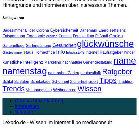
Hintergründe und informieren über interessante Themen.
Schlagwörter
Cybersicherheit
Badezimmer
Bilder
Corona
Dänemark
Energieeffizienz
Garten
Familie
Entspannung
Ergonomie
Fernstudium
Fußball
erholen
glückwünsche
Gesundheit
Gartenpflege
Gartenplanung
Info
Homeoffice
Kaufratgeber
Haus
Internet
Kinder
Gästezimmer
Inhaltsstoffe
name
künstliche Intelligenz
Marketing
nachhaltige Gartengestaltung
namenstag
Ratgeber
naturnaher Garten
photovoltaik
Tipps
Sport
Tradition
Schlaf
Schlafen
Schokolade
Schönheit
Sicherheit
Trends
Wissen
Weihnachten
Verlobungsring
Datenschutzerklärung
Impressum
Sitemap
Lexodo.de - Wissen im Internet II bo mediaconsult