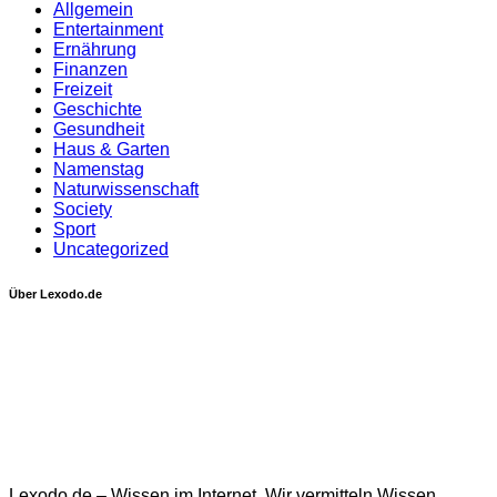
Allgemein
Entertainment
Ernährung
Finanzen
Freizeit
Geschichte
Gesundheit
Haus & Garten
Namenstag
Naturwissenschaft
Society
Sport
Uncategorized
Über Lexodo.de
Lexodo.de – Wissen im Internet. Wir vermitteln Wissen,