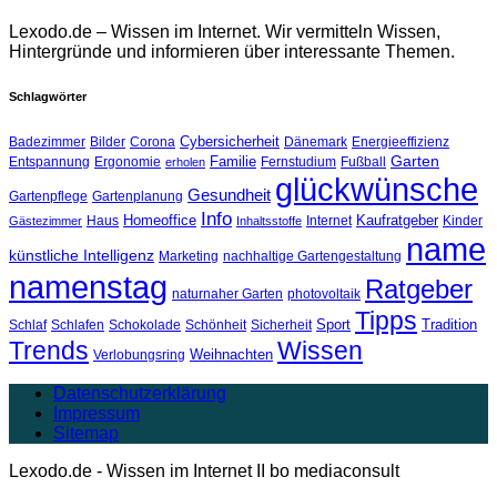
Lexodo.de – Wissen im Internet. Wir vermitteln Wissen,
Hintergründe und informieren über interessante Themen.
Schlagwörter
Cybersicherheit
Badezimmer
Bilder
Corona
Dänemark
Energieeffizienz
Garten
Familie
Entspannung
Ergonomie
Fernstudium
Fußball
erholen
glückwünsche
Gesundheit
Gartenpflege
Gartenplanung
Info
Homeoffice
Kaufratgeber
Haus
Internet
Kinder
Gästezimmer
Inhaltsstoffe
name
künstliche Intelligenz
Marketing
nachhaltige Gartengestaltung
namenstag
Ratgeber
naturnaher Garten
photovoltaik
Tipps
Sport
Tradition
Schlaf
Schlafen
Schokolade
Schönheit
Sicherheit
Trends
Wissen
Weihnachten
Verlobungsring
Datenschutzerklärung
Impressum
Sitemap
Lexodo.de - Wissen im Internet II bo mediaconsult